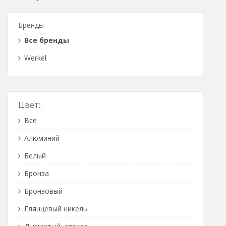
Розетки Интернет/Телефон
Бренды
Розетки акустика
Все бренды
Светорегуляторы
Werkel
Розетки Интернет
Цвет::
Все
Алюминий
Белый
Бронза
Бронзовый
Глянцевый никель