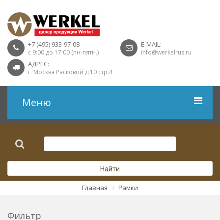
+7 (495) 933-97-08
E-MAIL:
с 9:00 до 17:00 (пн-пятн.)
info@werkelrus.ru
АДРЕС:
г. Москва Расковой д.10 стр.4
Меню
Рамки
Выключатели
Найти
Розетки USB
Главная
Рамки
Розетки ТВ
Фильтр