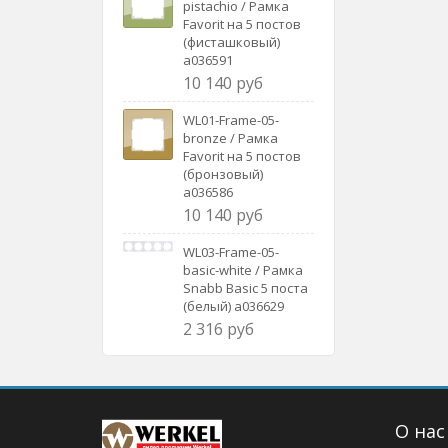
pistachio / Рамка
Favorit на 5 постов
(фисташковый)
a036591
10 140 руб
WL01-Frame-05-
bronze / Рамка
Favorit на 5 постов
(бронзовый)
a036586
10 140 руб
WL03-Frame-05-
basic-white / Рамка
Snabb Basic 5 поста
(белый) a036629
2 316 руб
О нас