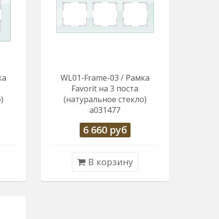
ка
WL01-Frame-03 / Рамка
Favorit на 3 поста
)
(натуральное стекло)
a031477
6 660
руб
В корзину