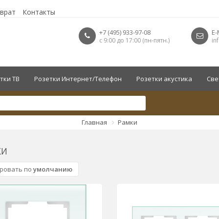
зврат
Контакты
+7 (495) 933-97-08
E-
с 9:00 до 17:00 (пн-пятн.)
in
тки ТВ
Розетки Интернет/Телефон
Розетки акустика
Све
Главная
Рамки
ки
ровать по
умолчанию