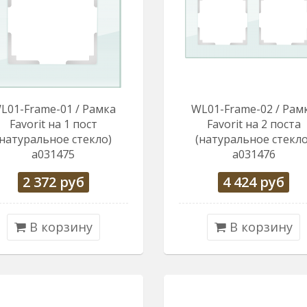
L01-Frame-01 / Рамка
WL01-Frame-02 / Рам
Favorit на 1 пост
Favorit на 2 поста
(натуральное стекло)
(натуральное стекло
a031475
a031476
2 372
руб
4 424
руб
В корзину
В корзину