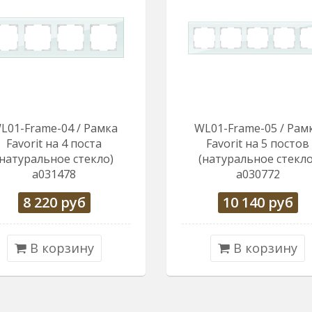
L01-Frame-04 / Рамка
WL01-Frame-05 / Рам
Favorit на 4 поста
Favorit на 5 постов
(натуральное стекло)
(натуральное стекло
a031478
a030772
8 220
руб
10 140
руб
В корзину
В корзину