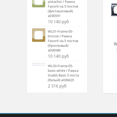
pistachio / Рамка
Favorit на 5 постов
(фисташковый)
a036591
10 140 руб
WL01-Frame-05-
bronze / Рамка
Favorit на 5 постов
W
(бронзовый)
a036586
10 140 руб
WL03-Frame-05-
basic-white / Рамка
Snabb Basic 5 поста
(белый) a036629
2 316 руб