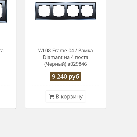
ка
WL08-Frame-04 / Рамка
Diamant на 4 поста
(Черный) a029846
9 240
руб
В корзину