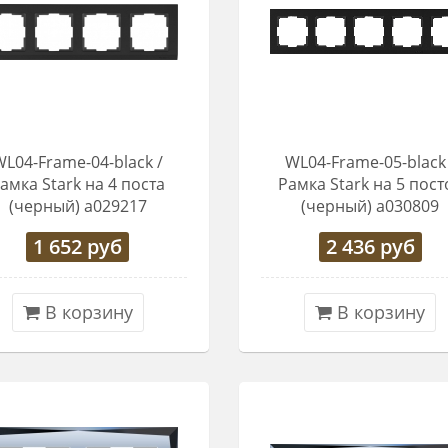
WL04-Frame-04-black /
WL04-Frame-05-black 
амка Stark на 4 поста
Рамка Stark на 5 пост
(черный) a029217
(черный) a030809
1 652
руб
2 436
руб
В корзину
В корзину