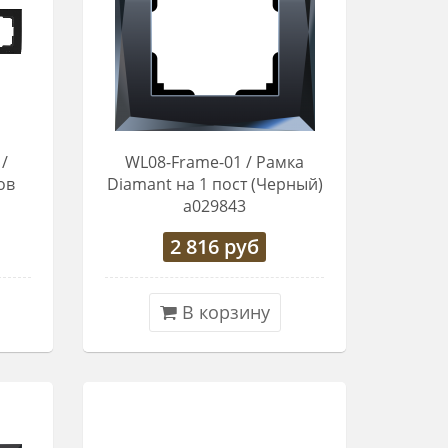
/
WL08-Frame-01 / Рамка
ов
Diamant на 1 пост (Черный)
a029843
2 816
руб
В корзину