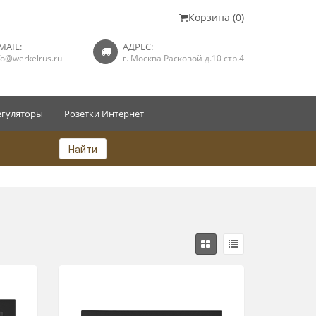
Корзина (0)
MAIL:
АДРЕС:
fo@werkelrus.ru
г. Москва Расковой д.10 стр.4
егуляторы
Розетки Интернет
Найти