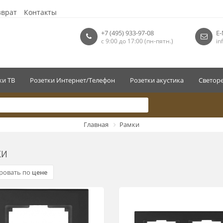
зврат
Контакты
+7 (495) 933-97-08
E-
с 9:00 до 17:00 (пн-пятн.)
in
ки ТВ
Розетки Интернет/Телефон
Розетки акустика
Светор
Главная
Рамки
ки
ровать по
цене