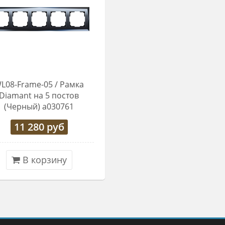
L08-Frame-05 / Рамка
Diamant на 5 постов
(Черный) a030761
11 280
руб
В корзину