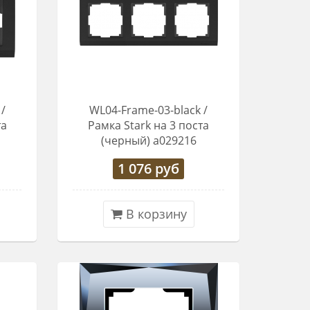
/
WL04-Frame-03-black /
та
Рамка Stark на 3 поста
(черный) a029216
1 076
руб
В корзину