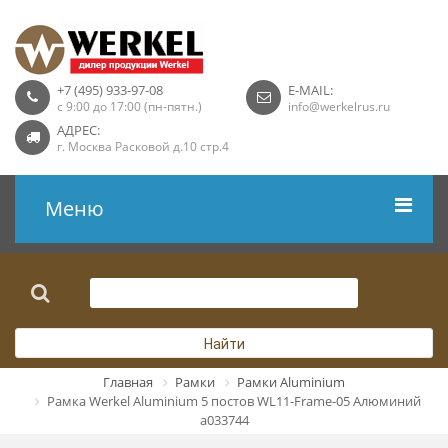
+7 (495) 933-97-08
E-MAIL:
с 9:00 до 17:00 (пн-пятн.)
info@werkelrus.ru
АДРЕС:
г. Москва Расковой д.10 стр.4
Меню
Рамки
Выключатели
Найти
Розетки USB
Главная
Рамки
Рамки Aluminium
Рамка Werkel Aluminium 5 постов WL11-Frame-05 Алюминий
Розетки ТВ
a033744