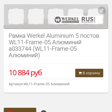
Розетки Интернет/Телефон
Розетки акустика
Светорегуляторы
Рамка Werkel Aluminium 5 постов
Розетки Интернет
WL11-Frame-05 Алюминий
a033744 (WL11-Frame-05
Алюминий)
10 884
руб
В корзину
Артикул:WL11-Frame-05 Алюминий