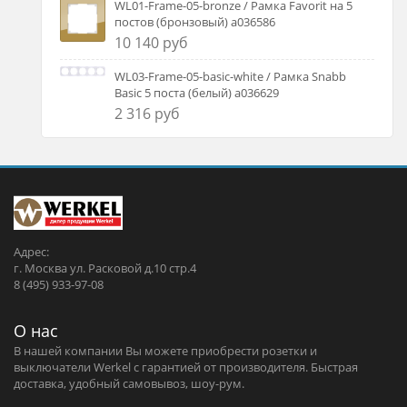
WL01-Frame-05-bronze / Рамка Favorit на 5
постов (бронзовый) a036586
10 140 руб
WL03-Frame-05-basic-white / Рамка Snabb
Basic 5 поста (белый) a036629
2 316 руб
Адрес:
г. Москва ул. Расковой д.10 стр.4
8 (495) 933-97-08
О нас
В нашей компании Вы можете приобрести розетки и
выключатели Werkel c гарантией от производителя. Быстрая
доставка, удобный самовывоз, шоу-рум.