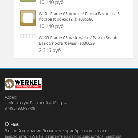
10 140 руб
WL01-Frame-05-bronze / Рамка Favorit на 5
постов (бронзовый) a036586
10 140 руб
WL03-Frame-05-basic-white / Рамка Snabb
Basic 5 поста (белый) a036629
2 316 руб
Адрес:
г. Москва ул. Расковой д.10 стр.4
8 (495) 933-97-08
О нас
В нашей компании Вы можете приобрести розетки и
выключатели Werkel c гарантией от производителя. Быстрая