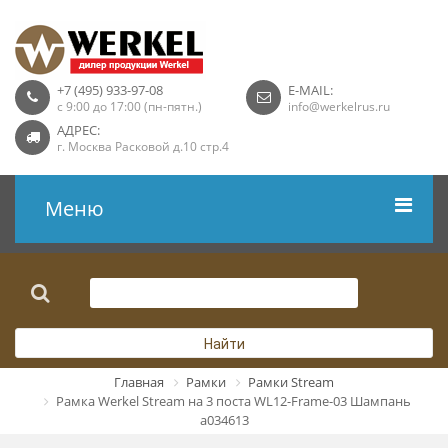
+7 (495) 933-97-08
E-MAIL:
с 9:00 до 17:00 (пн-пятн.)
info@werkelrus.ru
АДРЕС:
г. Москва Расковой д.10 стр.4
Меню
Рамки
Выключатели
Найти
Розетки USB
Главная
Рамки
Рамки Stream
Рамка Werkel Stream на 3 поста WL12-Frame-03 Шампань
Розетки ТВ
a034613