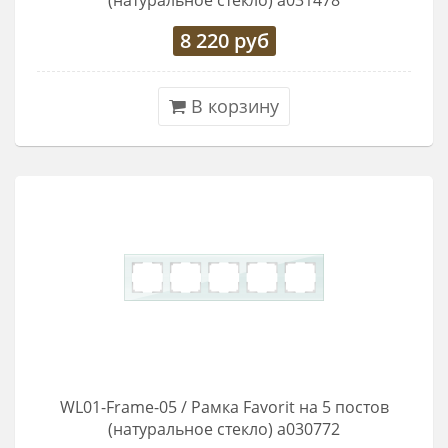
(натуральное стекло) a031478
8 220
руб
В корзину
WL01-Frame-05 / Рамка Favorit на 5 постов
(натуральное стекло) a030772