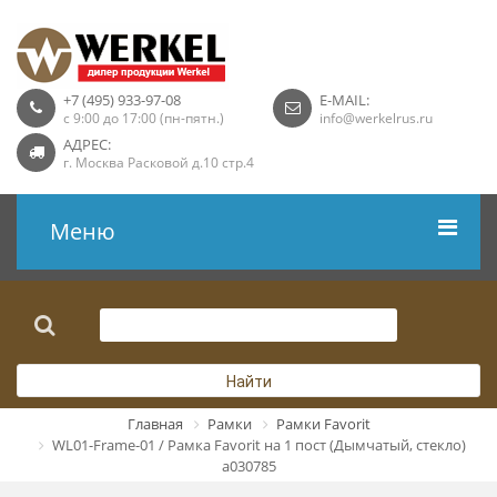
+7 (495) 933-97-08
E-MAIL:
с 9:00 до 17:00 (пн-пятн.)
info@werkelrus.ru
АДРЕС:
г. Москва Расковой д.10 стр.4
Меню
Рамки
Выключатели
Найти
Розетки USB
Главная
Рамки
Рамки Favorit
WL01-Frame-01 / Рамка Favorit на 1 пост (Дымчатый, стекло)
Розетки ТВ
a030785