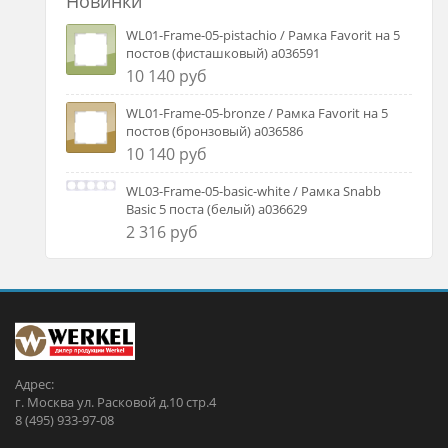
Новинки
WL01-Frame-05-pistachio / Рамка Favorit на 5
постов (фисташковый) a036591
10 140 руб
WL01-Frame-05-bronze / Рамка Favorit на 5
постов (бронзовый) a036586
10 140 руб
WL03-Frame-05-basic-white / Рамка Snabb
Basic 5 поста (белый) a036629
2 316 руб
Адрес:
г. Москва ул. Расковой д.10 стр.4
8 (495) 933-97-08