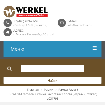
+7 (495) 933-97-08
E-MAIL:
с 9:00 до 17:00 (пн-пятн.)
info@werkelrus.ru
АДРЕС:
г. Москва Расковой д.10 стр.4
Меню
Рамки
Выключатели
Найти
Розетки USB
Главная
Рамки
Рамки Favorit
WL01-Frame-02 / Рамка Favorit на 2 поста (Черный, стекло)
Розетки ТВ
a031798