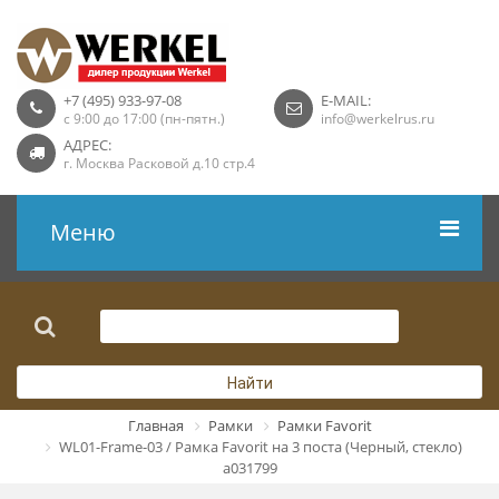
+7 (495) 933-97-08
E-MAIL:
с 9:00 до 17:00 (пн-пятн.)
info@werkelrus.ru
АДРЕС:
г. Москва Расковой д.10 стр.4
Меню
Рамки
Выключатели
Найти
Розетки USB
Главная
Рамки
Рамки Favorit
WL01-Frame-03 / Рамка Favorit на 3 поста (Черный, стекло)
Розетки ТВ
a031799