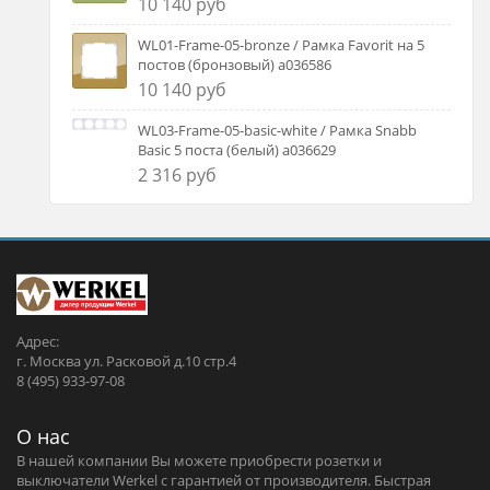
10 140 руб
WL01-Frame-05-bronze / Рамка Favorit на 5
постов (бронзовый) a036586
10 140 руб
WL03-Frame-05-basic-white / Рамка Snabb
Basic 5 поста (белый) a036629
2 316 руб
Адрес:
г. Москва ул. Расковой д.10 стр.4
8 (495) 933-97-08
О нас
В нашей компании Вы можете приобрести розетки и
выключатели Werkel c гарантией от производителя. Быстрая