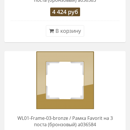
поста (бронзовый) a036583
4 424
руб
В корзину
WL01-Frame-03-bronze / Рамка Favorit на 3
поста (бронзовый) a036584