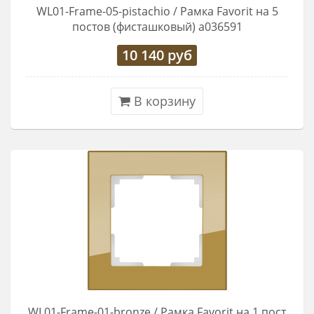
WL01-Frame-05-pistachio / Рамка Favorit на 5
постов (фисташковый) a036591
10 140
руб
В корзину
WL01-Frame-01-bronze / Рамка Favorit на 1 пост