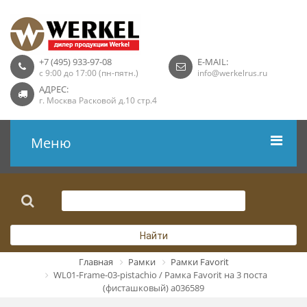
+7 (495) 933-97-08
E-MAIL:
с 9:00 до 17:00 (пн-пятн.)
info@werkelrus.ru
АДРЕС:
г. Москва Расковой д.10 стр.4
Меню
Рамки
Выключатели
Найти
Розетки USB
Главная
Рамки
Рамки Favorit
WL01-Frame-03-pistachio / Рамка Favorit на 3 поста
Розетки ТВ
(фисташковый) a036589