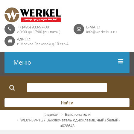
+7 (495) 933-97-08
E-MAIL:
с 9:00 до 17:00 (пн-пятн.)
info@werkelrus.ru
АДРЕС:
г. Москва Расковой д.10 стр.4
Меню
Рамки
Выключатели
Найти
Розетки USB
Главная
Выключатели
WL01-SW-1G / Выключатель одноклавишный (белый)
Розетки ТВ
a028643