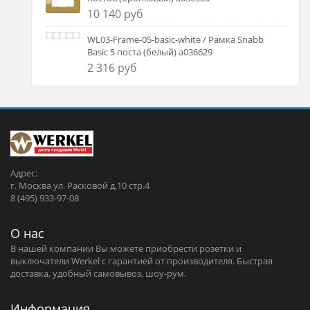
10 140 руб
WL03-Frame-05-basic-white / Рамка Snabb
Basic 5 поста (белый) a036629
2 316 руб
Адрес:
г. Москва ул. Расковой д.10 стр.4
8 (495) 933-97-08
О нас
В нашей компании Вы можете приобрести розетки и
выключатели Werkel c гарантией от производителя. Быстрая
доставка, удобный самовывоз, шоу-рум.
Информация