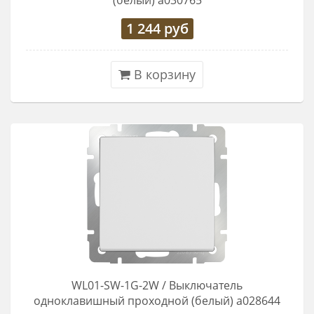
(белый) a030765
1 244
руб
В корзину
WL01-SW-1G-2W / Выключатель
одноклавишный проходной (белый) a028644