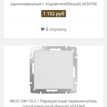
одноклавишный с подсветкой(белый) a030766
1 152
руб
В корзину
WL01-SW-1G-C / Перекрестный переключатель
одноклавишный (белый) a033768