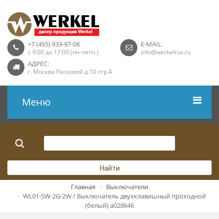
+7 (495) 933-97-08
E-MAIL:
с 9:00 до 17:00 (пн-пятн.)
info@werkelrus.ru
АДРЕС:
г. Москва Расковой д.10 стр.4
Меню
Рамки
Выключатели
Найти
Розетки USB
Главная
Выключатели
WL01-SW-2G-2W / Выключатель двухклавишный проходной
Розетки ТВ
(белый) a028646