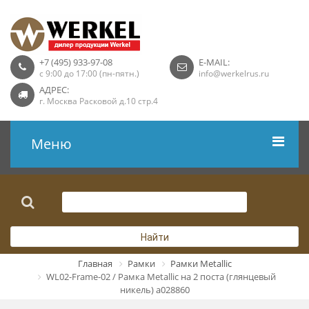
+7 (495) 933-97-08
E-MAIL:
с 9:00 до 17:00 (пн-пятн.)
info@werkelrus.ru
АДРЕС:
г. Москва Расковой д.10 стр.4
Меню
Рамки
Выключатели
Найти
Розетки USB
Главная
Рамки
Рамки Metallic
WL02-Frame-02 / Рамка Metallic на 2 поста (глянцевый
Розетки ТВ
никель) a028860