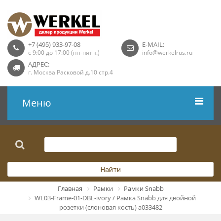
+7 (495) 933-97-08
E-MAIL:
с 9:00 до 17:00 (пн-пятн.)
info@werkelrus.ru
АДРЕС:
г. Москва Расковой д.10 стр.4
Меню
Рамки
Выключатели
Найти
Розетки USB
Главная
Рамки
Рамки Snabb
WL03-Frame-01-DBL-ivory / Рамка Snabb для двойной
Розетки ТВ
розетки (слоновая кость) a033482