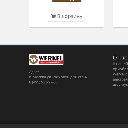
В корзину
О нас
В нашей
приобре
Адрес:
Werkel c
г. Москва ул. Расковой д.10 стр.4
Быстрая
8 (495) 933-97-08
шоу-рум