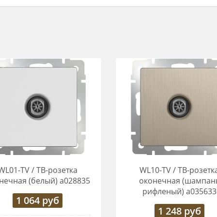
WL01-TV / ТВ-розетка
WL10-TV / ТВ-розетк
нечная (белый) a028835
оконечная (шампан
рифленый) a035633
1 064
руб
1 248
руб