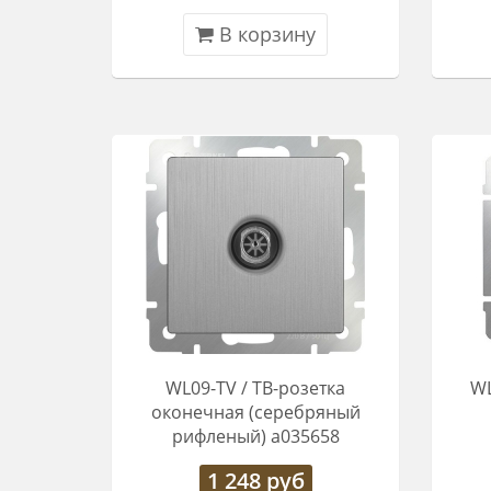
В корзину
WL09-TV / ТВ-розетка
WL
оконечная (серебряный
рифленый) a035658
1 248
руб