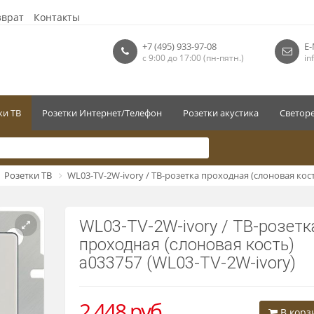
зврат
Контакты
+7 (495) 933-97-08
E-
с 9:00 до 17:00 (пн-пятн.)
in
ки ТВ
Розетки Интернет/Телефон
Розетки акустика
Светор
Розетки ТВ
WL03-TV-2W-ivory / ТВ-розетка проходная (слоновая кос
WL03-TV-2W-ivory / ТВ-розетк
проходная (слоновая кость)
a033757 (WL03-TV-2W-ivory)
2 448
руб
В корз