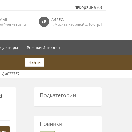
Корзина (0)
MAIL:
АДРЕС:
fo@werkelrus.ru
г. Москва Расковой д.10 стр.4
егуляторы
Розетки Интернет
Найти
ть) a033757
а
Подкатегории
Новинки
ину