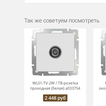
Так же советуем посмотреть
WL01-TV-2W / ТВ-розетка
проходная (белая) a033754
око
2 448
руб