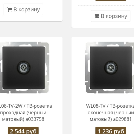
В корзину
В корзину
08-TV-2W / ТВ-розетка
WL08-TV / ТВ-розетк
проходная (черный
оконечная (черный
матовый) a033758
матовый) a029881
2 544
руб
1 236
руб