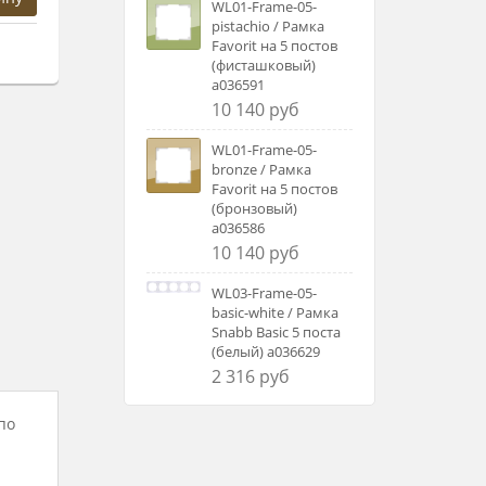
WL01-Frame-05-
pistachio / Рамка
Favorit на 5 постов
(фисташковый)
a036591
10 140 руб
WL01-Frame-05-
bronze / Рамка
Favorit на 5 постов
(бронзовый)
a036586
10 140 руб
WL03-Frame-05-
basic-white / Рамка
Snabb Basic 5 поста
(белый) a036629
2 316 руб
по