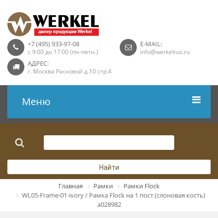
+7 (495) 933-97-08
E-MAIL:
с 9:00 до 17:00 (пн-пятн.)
info@werkelrus.ru
АДРЕС:
г. Москва Расковой д.10 стр.4
Меню
Рамки
Выключатели
Найти
Розетки USB
Главная
Рамки
Рамки Flock
WL05-Frame-01-ivory / Рамка Flock на 1 пост (слоновая кость)
Розетки ТВ
a028982