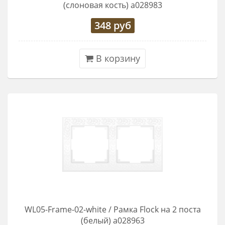
(слоновая кость) a028983
348
руб
В корзину
WL05-Frame-02-white / Рамка Flock на 2 поста
(белый) a028963