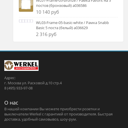
WL01-Frame-05-bronze / Рамка Favorit на 5
постов (бронзовый) a036586
10 140 руб
WL03-Frame-05-basic-white / Рамка Snabb
Basic 5 поста (белый) a036629
2 316 руб
Адрес:
г. Москва ул. Расковой д.10 стр.4
8 (495) 933-97-08
О нас
В нашей компании Вы можете приобрести розетки и
выключатели Werkel c гарантией от производителя. Быстрая
доставка, удобный самовывоз, шоу-рум.