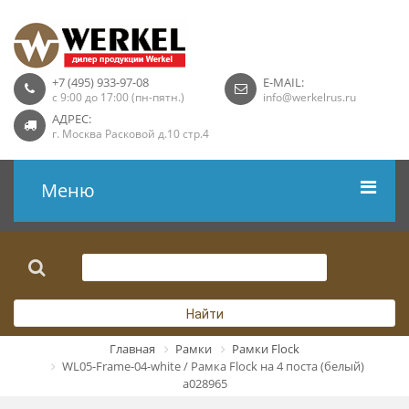
+7 (495) 933-97-08
E-MAIL:
с 9:00 до 17:00 (пн-пятн.)
info@werkelrus.ru
АДРЕС:
г. Москва Расковой д.10 стр.4
Меню
Рамки
Выключатели
Найти
Розетки USB
Главная
Рамки
Рамки Flock
WL05-Frame-04-white / Рамка Flock на 4 поста (белый)
Розетки ТВ
a028965