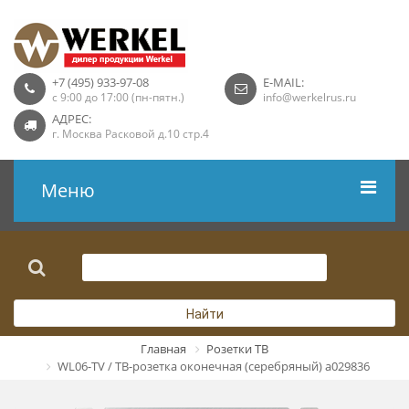
+7 (495) 933-97-08
E-MAIL:
с 9:00 до 17:00 (пн-пятн.)
info@werkelrus.ru
АДРЕС:
г. Москва Расковой д.10 стр.4
Меню
Рамки
Выключатели
Найти
Розетки USB
Главная
Розетки ТВ
WL06-TV / ТВ-розетка оконечная (серебряный) a029836
Розетки ТВ