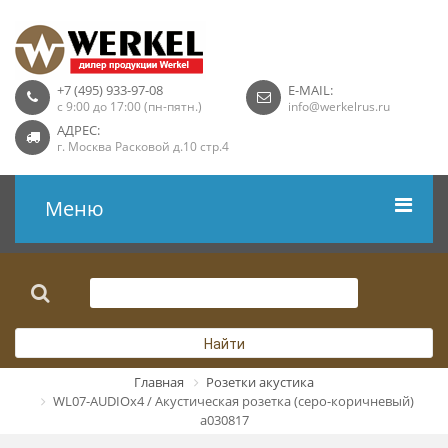
+7 (495) 933-97-08
E-MAIL:
с 9:00 до 17:00 (пн-пятн.)
info@werkelrus.ru
АДРЕС:
г. Москва Расковой д.10 стр.4
Меню
Рамки
Выключатели
Найти
Розетки USB
Главная
Розетки акустика
WL07-AUDIOx4 / Акустическая розетка (серо-коричневый)
Розетки ТВ
a030817