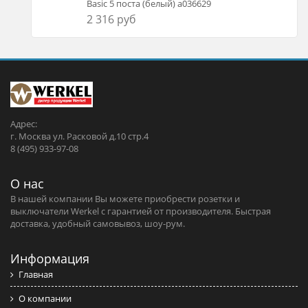
Basic 5 поста (белый) a036629
2 316 руб
Адрес:
г. Москва ул. Расковой д.10 стр.4
8 (495) 933-97-08
О нас
В нашей компании Вы можете приобрести розетки и
выключатели Werkel c гарантией от производителя. Быстрая
доставка, удобный самовывоз, шоу-рум.
Информация
Главная
О компании