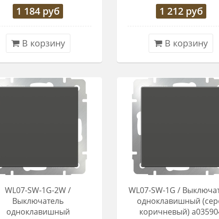
1 184
руб
1 212
руб
В корзину
В корзину
WL07-SW-1G-2W /
WL07-SW-1G / Выключа
Выключатель
одноклавишный (сер
одноклавишный
коричневый) a03590