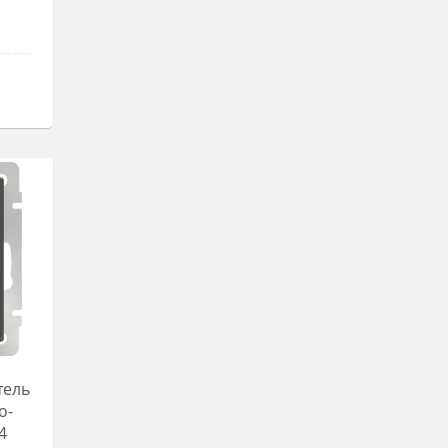
тель
о-
4