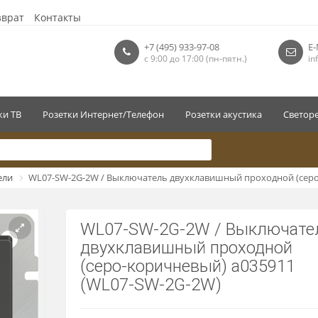
зврат
Контакты
+7 (495) 933-97-08
E-
с 9:00 до 17:00 (пн-пятн.)
in
ки ТВ
Розетки Интернет/Телефон
Розетки акустика
Светор
ели
WL07-SW-2G-2W / Выключатель двухклавишный проходной (серо
WL07-SW-2G-2W / Выключате
двухклавишный проходной
(серо-коричневый) a035911
(WL07-SW-2G-2W)