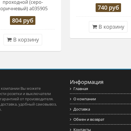
проходной (серо-
740
руб
коричневый) a035905
804
руб
В корзину
В корзину
Информация
 компании Вы можете
Главная
сти розетки и выключатели
 гарантией от производителя.
О компании
 доставка, удобный самовывоз,
Доставка
.
Обмен и возврат
Контакты