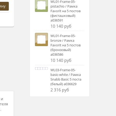
WL01-Frame-05-
ину
pistachio / Рамка
Favorit на 5 постов
(фисташковый)
a036591
10 140 руб
WL01-Frame-05-
bronze / Рамка
Favorit на 5 постов
(бронзовый)
a036586
10 140 руб
WL03-Frame-05-
basic-white / Рамка
Snabb Basic 5 поста
(белый) a036629
2 316 руб
 и
ителя
.