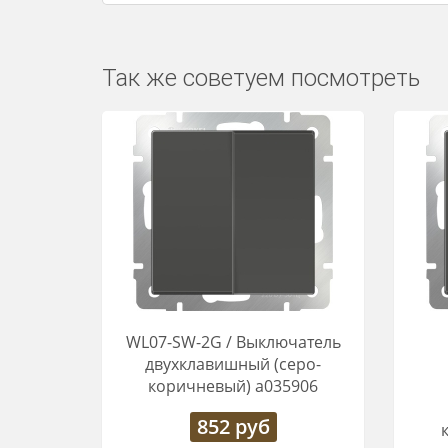
Так же советуем посмотреть
WL07-SW-2G / Выключатель
двухклавишный (серо-
коричневый) a035906
852
руб