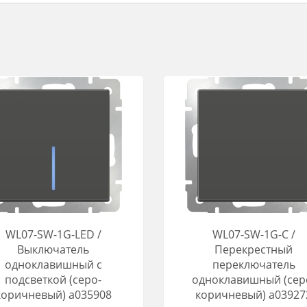
WL07-SW-1G-LED /
WL07-SW-1G-C /
Выключатель
Перекрестный
одноклавишный с
переключатель
подсветкой (серо-
одноклавишный (сер
коричневый) a035908
коричневый) a03927