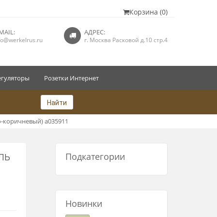
Корзина (0)
MAIL:
АДРЕС:
fo@werkelrus.ru
г. Москва Расковой д.10 стр.4
егуляторы
Розетки Интернет
Найти
-коричневый) a035911
ль
Подкатегории
Новинки