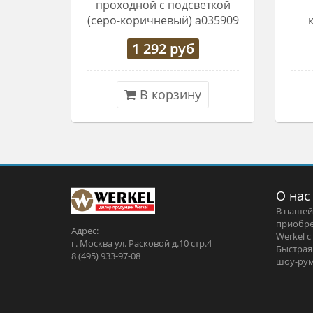
проходной с подсветкой
(серо-коричневый) a035909
1 292
руб
В корзину
О нас
В нашей
приобре
Адрес:
Werkel c
г. Москва ул. Расковой д.10 стр.4
Быстрая
8 (495) 933-97-08
шоу-рум