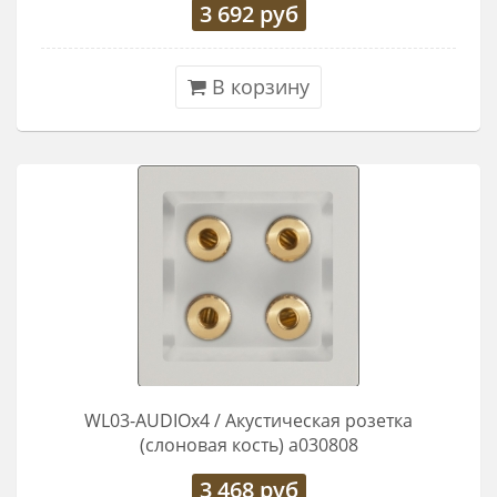
3 692
руб
В корзину
WL03-AUDIOx4 / Акустическая розетка
(слоновая кость) a030808
3 468
руб