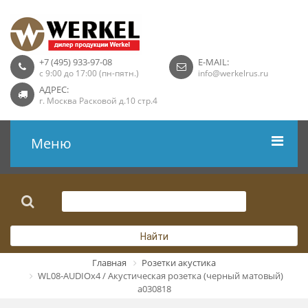
+7 (495) 933-97-08
E-MAIL:
с 9:00 до 17:00 (пн-пятн.)
info@werkelrus.ru
АДРЕС:
г. Москва Расковой д.10 стр.4
Меню
Рамки
Выключатели
Найти
Розетки USB
Главная
Розетки акустика
WL08-AUDIOx4 / Акустическая розетка (черный матовый)
Розетки ТВ
a030818