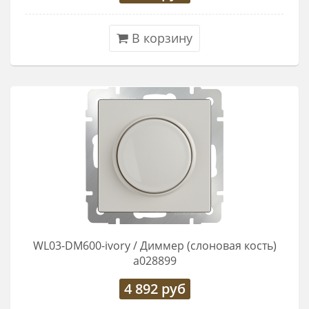
В корзину
WL03-DM600-ivory / Диммер (слоновая кость)
a028899
4 892
руб