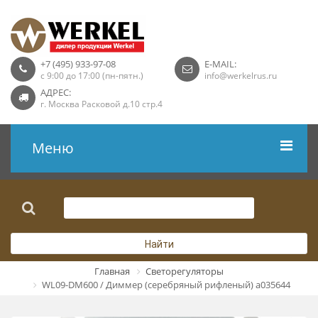
+7 (495) 933-97-08
E-MAIL:
с 9:00 до 17:00 (пн-пятн.)
info@werkelrus.ru
АДРЕС:
г. Москва Расковой д.10 стр.4
Меню
Рамки
Выключатели
Найти
Розетки USB
Главная
Светорегуляторы
WL09-DM600 / Диммер (серебряный рифленый) a035644
Розетки ТВ