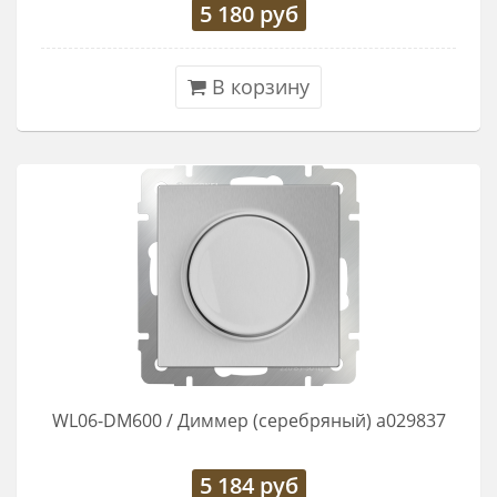
5 180
руб
В корзину
WL06-DM600 / Диммер (серебряный) a029837
5 184
руб