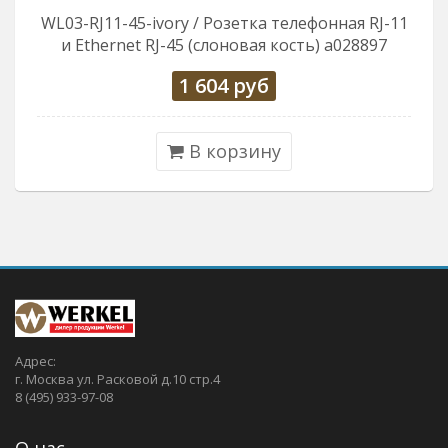
WL03-RJ11-45-ivory / Розетка телефонная RJ-11
и Еthernet RJ-45 (слоновая кость) a028897
1 604
руб
В корзину
Адрес:
г. Москва ул. Расковой д.10 стр.4
8 (495) 933-97-08
О нас