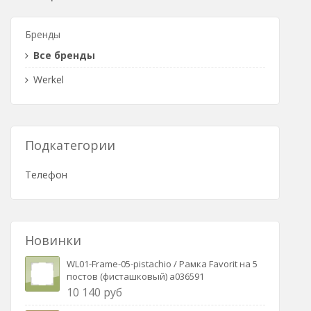
Розетки Интернет/Телефон
Бренды
Розетки акустика
Все бренды
Светорегуляторы
Werkel
Розетки Интернет
Подкатегории
Телефон
Новинки
WL01-Frame-05-pistachio / Рамка Favorit на 5
постов (фисташковый) a036591
10 140 руб