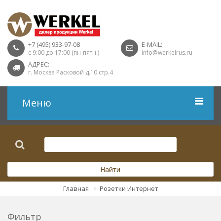
+7 (495) 933-97-08
E-MAIL:
с 9:00 до 17:00 (пн-пятн.)
info@werkelrus.ru
АДРЕС:
г. Москва Расковой д.10 стр.4
Меню
Рамки
Выключатели
Найти
Розетки USB
Главная
Розетки Интернет
Розетки ТВ
Фильтр