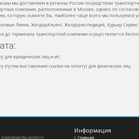
аказы мы доставляем в регионы России посредством транспортн
ортные компании, расположенные в Москве, однако по согласо
ю, которую скажите Вы. Наиболее чаще всего мы пользуемся у
еловые Линии, ЖелдорАльянс, Желдорэкспедиция, Курьер Сервис
ка до терминала транспортной компании осуществляется беспла
ата:
ту для юридических лиц и ип;
ту (путем выставления ссылки на оплату) для физических лиц.
Информация
 компании Вы можете
Главная