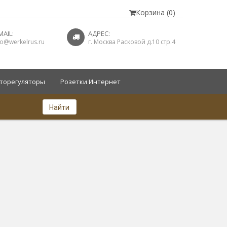
Корзина (0)
MAIL:
АДРЕС:
fo@werkelrus.ru
г. Москва Расковой д.10 стр.4
торегуляторы
Розетки Интернет
Найти