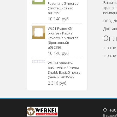
Ваши з
Favorit на 5 постов
трансп
(фисташковый)
a036591
компани
10 140 руб
DPD, Д
WL01-Frame-05-
Достав
bronze / Рамка
Опл
Favorit на 5 постов
(бронзовый)
a036586
-по сче
10 140 руб
-по сче
WL03-Frame-05-
basic-white / Рамка
Snabb Basic 5 поста
(белый) a036629
2 316 руб
О нас
В нашей