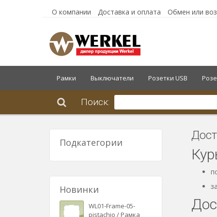
О компании
Доставка и оплата
Обмен или во
Рамки
Выключатели
Розетки USB
Розе
Поиск:
Дост
Подкатегории
Кур
п
з
Новинки
Дос
WL01-Frame-05-
pistachio / Рамка