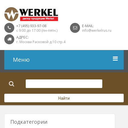
+7 (495) 933-97-08
E-MAIL:
с 9:00 до 17:00 (пн-пятн.)
info@werkelrus.ru
АДРЕС:
г. Москва Расковой д.10 стр.4
Меню
Рамки
Выключатели
Найти
Розетки USB
Розетки ТВ
Подкатегории