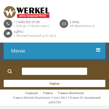
+7 (495) 933-97-08
E-MAIL:
с 9:00 до 17:00 (пн-пятн.)
info@werkelrus.ru
АДРЕС:
г. Москва Расковой д.10 стр.4
Меню
Рамки
Выключатели
Найти
Розетки USB
Главная
Рамки
Рамки Aluminium
Рамка Werkel Aluminium 1 пост WL11-Frame-01 Алюминий
Розетки ТВ
a033739