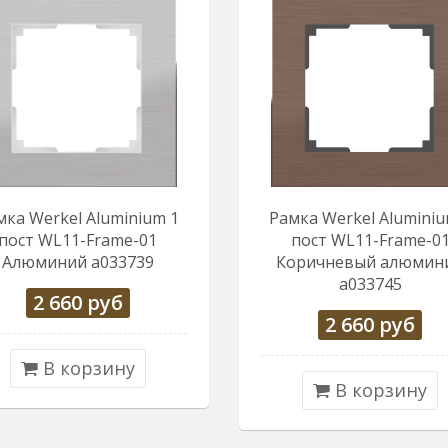
мка Werkel Aluminium 1
Рамка Werkel Aluminiu
пост WL11-Frame-01
пост WL11-Frame-0
Алюминий a033739
Коричневый алюмин
a033745
2 660
руб
2 660
руб
В корзину
В корзину