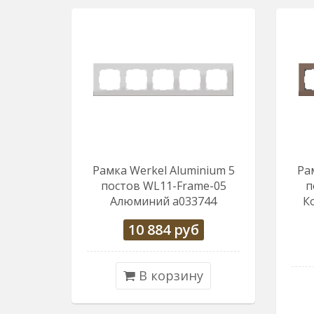
Рамка Werkel Aluminium 5
Ра
постов WL11-Frame-05
п
Алюминий a033744
К
10 884
руб
В корзину