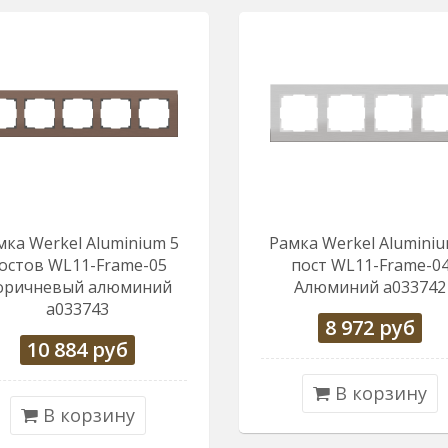
мка Werkel Aluminium 5
Рамка Werkel Aluminiu
остов WL11-Frame-05
пост WL11-Frame-0
оричневый алюминий
Алюминий a033742
a033743
8 972
руб
10 884
руб
В корзину
В корзину