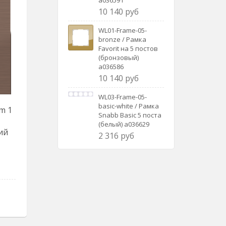
a036591
10 140 руб
WL01-Frame-05-
bronze / Рамка
Favorit на 5 постов
(бронзовый)
a036586
10 140 руб
WL03-Frame-05-
basic-white / Рамка
m 1
Snabb Basic 5 поста
1
(белый) a036629
ий
2 316 руб