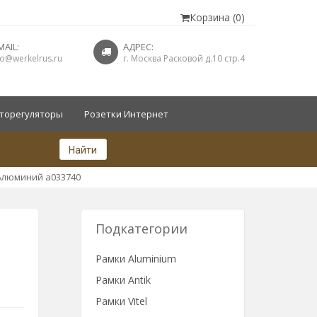
Корзина (0)
MAIL:
АДРЕС:
fo@werkelrus.ru
г. Москва Расковой д.10 стр.4
торегуляторы
Розетки Интернет
Найти
 Алюминий a033740
Подкатегории
Рамки Aluminium
Рамки Antik
Рамки Vitel