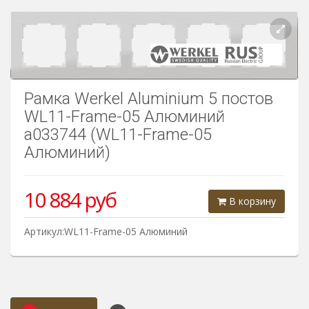
Розетки Интернет/Телефон
Розетки акустика
Светорегуляторы
Рамка Werkel Aluminium 5 постов
Розетки Интернет
WL11-Frame-05 Алюминий
a033744 (WL11-Frame-05
Алюминий)
10 884
руб
В корзину
Артикул:WL11-Frame-05 Алюминий