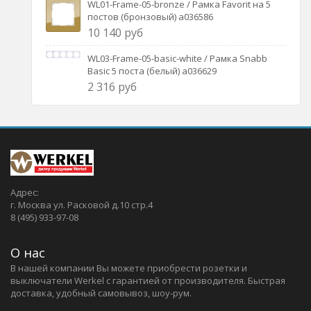
WL01-Frame-05-bronze / Рамка Favorit на 5
постов (бронзовый) a036586
10 140 руб
WL03-Frame-05-basic-white / Рамка Snabb
Basic 5 поста (белый) a036629
2 316 руб
Адрес:
г. Москва ул. Расковой д.10 стр.4
8 (495) 933-97-08
О нас
В нашей компании Вы можете приобрести розетки и
выключатели Werkel c гарантией от производителя. Быстрая
доставка, удобный самовывоз, шоу-рум.