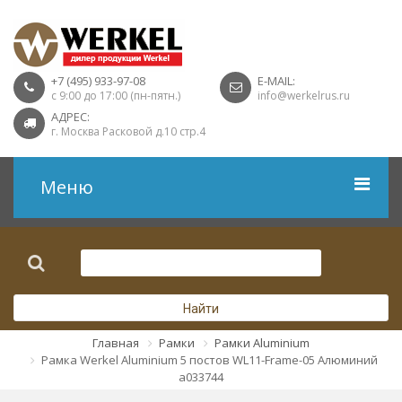
+7 (495) 933-97-08
E-MAIL:
с 9:00 до 17:00 (пн-пятн.)
info@werkelrus.ru
АДРЕС:
г. Москва Расковой д.10 стр.4
Меню
Рамки
Выключатели
Найти
Розетки USB
Главная
Рамки
Рамки Aluminium
Рамка Werkel Aluminium 5 постов WL11-Frame-05 Алюминий
Розетки ТВ
a033744