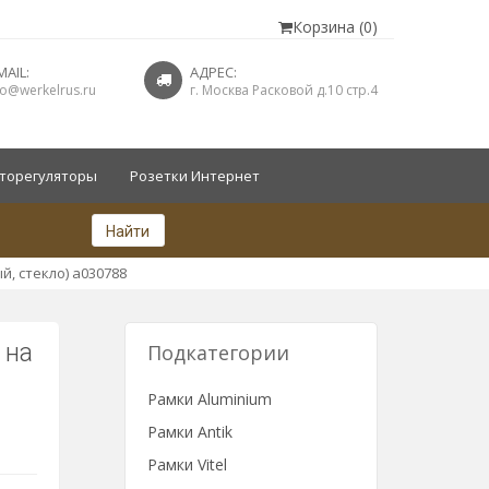
Корзина (0)
MAIL:
АДРЕС:
fo@werkelrus.ru
г. Москва Расковой д.10 стр.4
торегуляторы
Розетки Интернет
Найти
й, стекло) a030788
 на
Подкатегории
Рамки Aluminium
Рамки Antik
Рамки Vitel