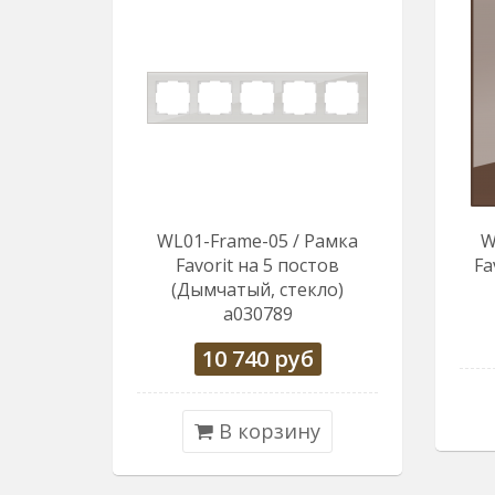
WL01-Frame-05 / Рамка
W
Favorit на 5 постов
Fa
(Дымчатый, стекло)
a030789
10 740
руб
В корзину