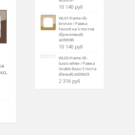
a036591
10 140 руб
WL01-Frame-05-
bronze / Рамка
Favorit на 5 постов
(бронзовый)
a036586
10 140 руб
WL03-Frame-05-
basic-white / Рамка
ка
Snabb Basic 5 поста
кко,
(белый) a036629
2 316 руб