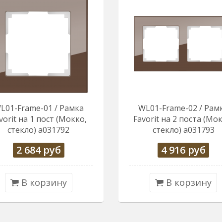
L01-Frame-01 / Рамка
WL01-Frame-02 / Рам
vorit на 1 пост (Мокко,
Favorit на 2 поста (Мо
стекло) a031792
стекло) a031793
2 684
руб
4 916
руб
В корзину
В корзину