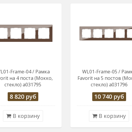
L01-Frame-04 / Рамка
WL01-Frame-05 / Рам
orit на 4 поста (Мокко,
Favorit на 5 постов (Мо
стекло) a031795
стекло) a031796
8 820
руб
10 740
руб
В корзину
В корзину