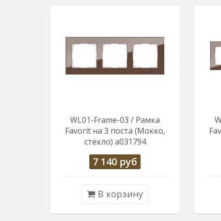
WL01-Frame-03 / Рамка
W
Favorit на 3 поста (Мокко,
Fav
стекло) a031794
7 140
руб
В корзину