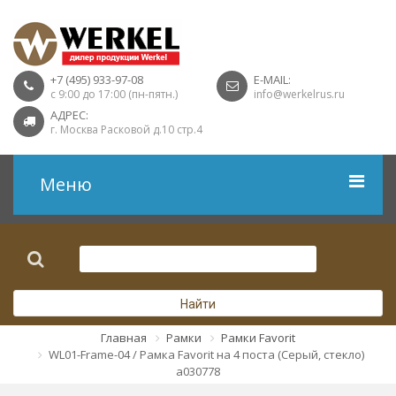
+7 (495) 933-97-08
E-MAIL:
с 9:00 до 17:00 (пн-пятн.)
info@werkelrus.ru
АДРЕС:
г. Москва Расковой д.10 стр.4
Меню
Рамки
Выключатели
Найти
Розетки USB
Главная
Рамки
Рамки Favorit
WL01-Frame-04 / Рамка Favorit на 4 поста (Серый, стекло)
Розетки ТВ
a030778