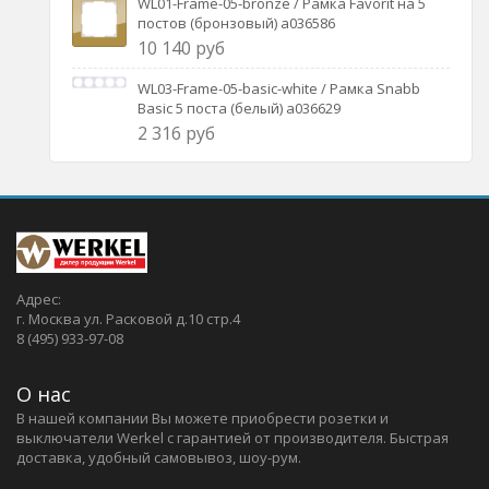
WL01-Frame-05-bronze / Рамка Favorit на 5
постов (бронзовый) a036586
10 140 руб
WL03-Frame-05-basic-white / Рамка Snabb
Basic 5 поста (белый) a036629
2 316 руб
Адрес:
г. Москва ул. Расковой д.10 стр.4
8 (495) 933-97-08
О нас
В нашей компании Вы можете приобрести розетки и
выключатели Werkel c гарантией от производителя. Быстрая
доставка, удобный самовывоз, шоу-рум.