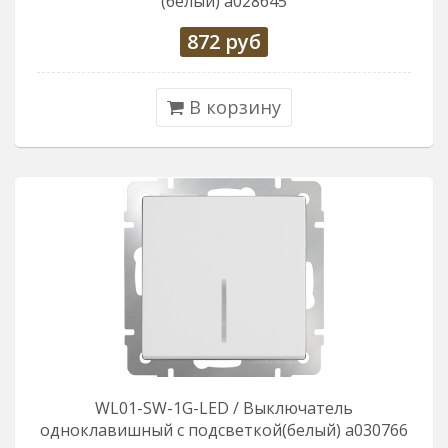
(белый) a028645
872
руб
В корзину
WL01-SW-1G-LED / Выключатель
одноклавишный с подсветкой(белый) a030766