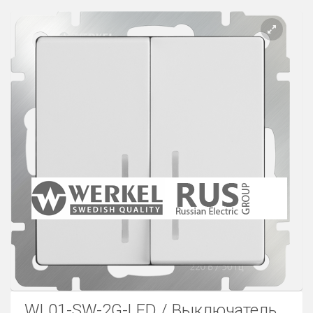
Розетки Интернет/Телефон
Розетки акустика
Светорегуляторы
Розетки Интернет
WL01-SW-2G-LED / Выключатель