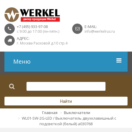
+7 (495) 933-97-08
E-MAIL:
с 9:00 до 17:00 (пн-пятн.)
info@werkelrus.ru
АДРЕС:
г. Москва Расковой д.10 стр.4
Меню
Рамки
Выключатели
Найти
Розетки USB
Главная
Выключатели
WL01-SW-2G-LED / Выключатель двухклавишный с
Розетки ТВ
подсветкой (белый) a030768