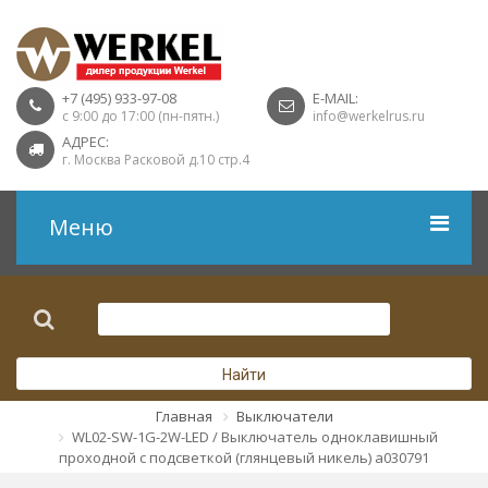
+7 (495) 933-97-08
E-MAIL:
с 9:00 до 17:00 (пн-пятн.)
info@werkelrus.ru
АДРЕС:
г. Москва Расковой д.10 стр.4
Меню
Рамки
Выключатели
Найти
Розетки USB
Главная
Выключатели
WL02-SW-1G-2W-LED / Выключатель одноклавишный
Розетки ТВ
проходной с подсветкой (глянцевый никель) a030791