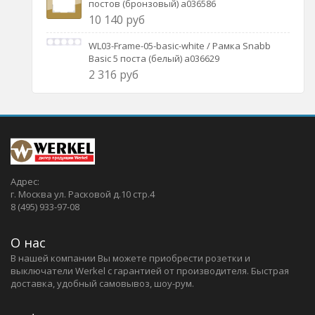
постов (бронзовый) a036586
10 140 руб
WL03-Frame-05-basic-white / Рамка Snabb
Basic 5 поста (белый) a036629
2 316 руб
Адрес:
г. Москва ул. Расковой д.10 стр.4
8 (495) 933-97-08
О нас
В нашей компании Вы можете приобрести розетки и
выключатели Werkel c гарантией от производителя. Быстрая
доставка, удобный самовывоз, шоу-рум.