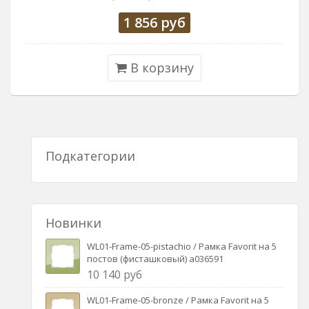
1 856
руб
В корзину
Подкатегории
Новинки
WL01-Frame-05-pistachio / Рамка Favorit на 5
постов (фисташковый) a036591
10 140 руб
WL01-Frame-05-bronze / Рамка Favorit на 5