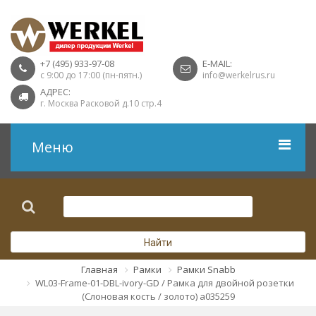
+7 (495) 933-97-08
E-MAIL:
с 9:00 до 17:00 (пн-пятн.)
info@werkelrus.ru
АДРЕС:
г. Москва Расковой д.10 стр.4
Меню
Рамки
Выключатели
Найти
Розетки USB
Главная
Рамки
Рамки Snabb
WL03-Frame-01-DBL-ivory-GD / Рамка для двойной розетки
Розетки ТВ
(Слоновая кость / золото) a035259