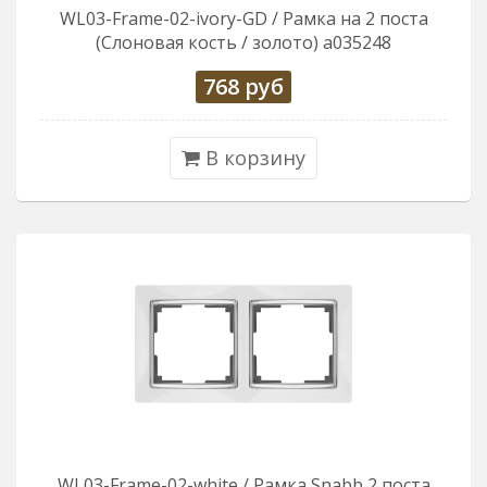
WL03-Frame-02-ivory-GD / Рамка на 2 поста
(Слоновая кость / золото) a035248
768
руб
В корзину
WL03-Frame-02-white / Рамка Snabb 2 поста