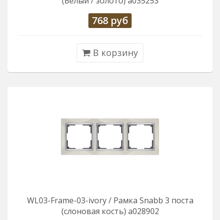
(Белый / золото) a035253
768
руб
В корзину
WL03-Frame-03-ivory / Рамка Snabb 3 поста
(слоновая кость) a028902