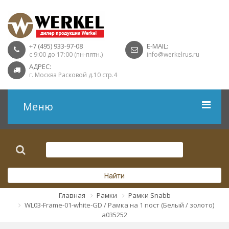
+7 (495) 933-97-08
E-MAIL:
с 9:00 до 17:00 (пн-пятн.)
info@werkelrus.ru
АДРЕС:
г. Москва Расковой д.10 стр.4
Меню
Рамки
Выключатели
Найти
Розетки USB
Главная
Рамки
Рамки Snabb
WL03-Frame-01-white-GD / Рамка на 1 пост (Белый / золото)
Розетки ТВ
a035252