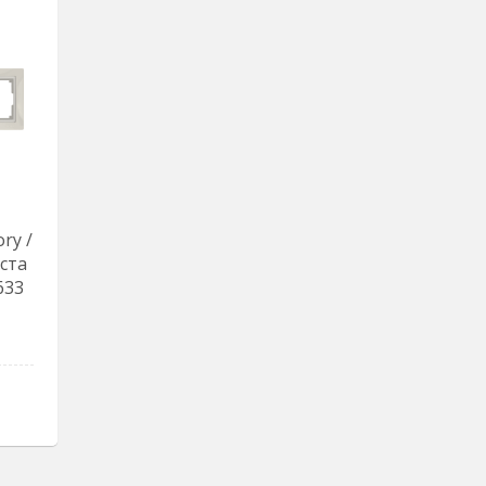
ry /
оста
633