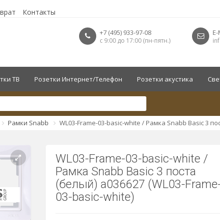
зврат
Контакты
+7 (495) 933-97-08
E-
с 9:00 до 17:00 (пн-пятн.)
in
тки ТВ
Розетки Интернет/Телефон
Розетки акустика
Све
Рамки Snabb
WL03-Frame-03-basic-white / Рамка Snabb Basic 3 по
WL03-Frame-03-basic-white /
Рамка Snabb Basic 3 поста
(белый) a036627 (WL03-Frame
03-basic-white)