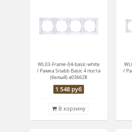
WL03-Frame-04-basic-white
WL0
/ Рамка Snabb Basic 4 поста
/ Р
(белый) a036628
1 548
руб
В корзину