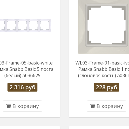
3-Frame-05-basic-white
WL03-Frame-01-basic-ivo
амка Snabb Basic 5 поста
Рамка Snabb Basic 1 п
(белый) a036629
(слоновая кость) a036
2 316
руб
228
руб
В корзину
В корзину