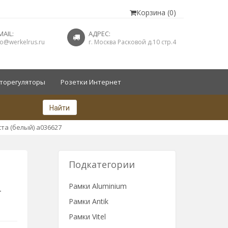
Корзина (0)
MAIL:
АДРЕС:
fo@werkelrus.ru
г. Москва Расковой д.10 стр.4
торегуляторы
Розетки Интернет
Найти
ста (белый) a036627
Подкатегории
Рамки Aluminium
-
Рамки Antik
Рамки Vitel