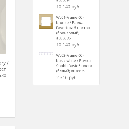
a036591
10 140 руб
WL01-Frame-05-
bronze / Рамка
Favorit на 5 постов
(бронзовый)
a036586
10 140 руб
WL03-Frame-05-
basic-white / Рамка
ry /
Snabb Basic 5 поста
ост
(белый) a036629
630
2 316 руб