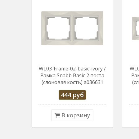
WL03-Frame-02-basic-ivory /
WL0
Рамка Snabb Basic 2 поста
Рам
(слоновая кость) a036631
(с
444
руб
В корзину