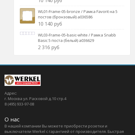
10 140 руб
WL01-Frame-05-bronze / Рамка Favorit на 5
постов (бронзовый) a036586
10 140 руб
WL03-Frame-05-basic-white / Рамка Snabb
Basic 5 поста (белый) a036629
2 316 руб
Адрес:
г. Москва ул. Расковой д.10 стр.4
8 (495) 933-97-08
О нас
В нашей компании Вы можете приобрести розетки и
выключатели Werkel c гарантией от производителя. Быстрая