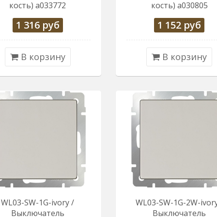
кость) a033772
кость) a030805
1 316
руб
1 152
руб
В корзину
В корзину
WL03-SW-1G-ivory /
WL03-SW-1G-2W-ivory
Выключатель
Выключатель