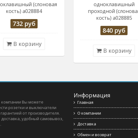
оклавишный (слоновая
одноклавишный
кость) a028884
проходной (слонова
кость) a028885
732
руб
840
руб
В корзину
В корзину
Информация
 компании Вы можете
Главная
сти розетки и выключатели
c гарантией от производителя.
О компании
 доставка, удобный самовывоз,
Доставка
.
Обмен и возврат