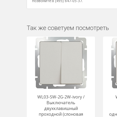
позвоните:8 (495) 647-05-37.
Так же советуем посмотреть
WL03-SW-2G-2W-ivory /
Выключатель
двухклавишный
проходной (слоновая
одн