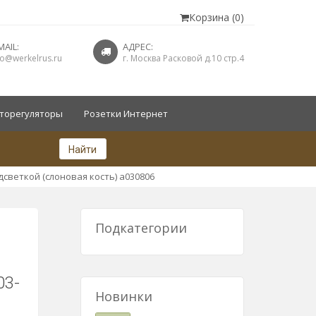
Корзина (0)
MAIL:
АДРЕС:
fo@werkelrus.ru
г. Москва Расковой д.10 стр.4
торегуляторы
Розетки Интернет
Найти
светкой (слоновая кость) a030806
Подкатегории
03-
Новинки