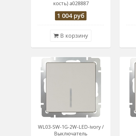
кость) a028887
1 004
руб
В корзину
WL03-SW-1G-2W-LED-ivory /
Выключатель