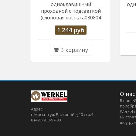
одноклавишный
одн
проходной с подсветкой
(слоновая кость) a030804
1 244
руб
В корзину
О нас
В нашей
приобре
Адрес:
Werkel 
г. Москва ул. Расковой д.10 стр.4
Быстрая
8 (495) 933-97-08
шоу-рум