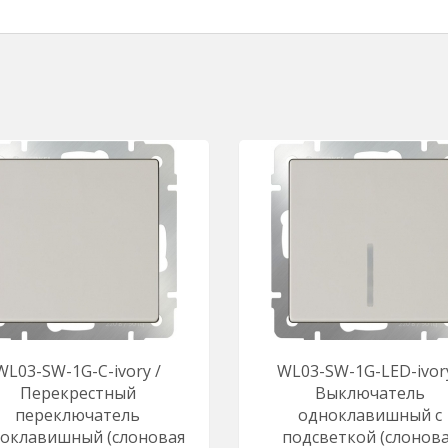
WL03-SW-1G-С-ivory /
WL03-SW-1G-LED-ivory
Перекрестный
Выключатель
переключатель
одноклавишный с
оклавишный (слоновая
подсветкой (слонов