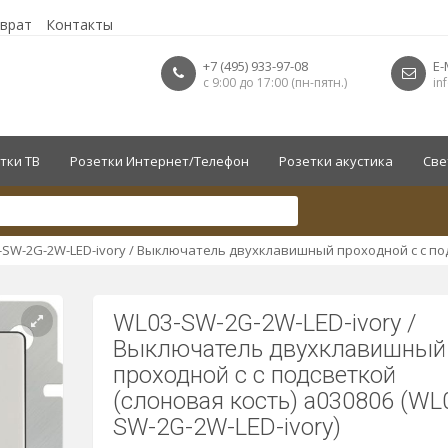
зврат
Контакты
+7 (495) 933-97-08
E-
с 9:00 до 17:00 (пн-пятн.)
in
тки ТВ
Розетки Интернет/Телефон
Розетки акустика
Све
-SW-2G-2W-LED-ivory / Выключатель двухклавишный проходной c с под
WL03-SW-2G-2W-LED-ivory /
Выключатель двухклавишный
проходной c с подсветкой
(слоновая кость) a030806 (WL
SW-2G-2W-LED-ivory)