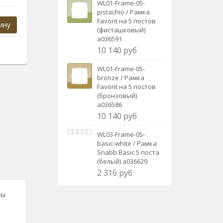
WL01-Frame-05-
pistachio / Рамка
Favorit на 5 постов
ину
(фисташковый)
a036591
10 140 руб
WL01-Frame-05-
bronze / Рамка
Favorit на 5 постов
(бронзовый)
a036586
10 140 руб
WL03-Frame-05-
basic-white / Рамка
Snabb Basic 5 поста
(белый) a036629
2 316 руб
вы