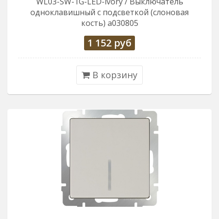
WL03-SW-1G-LED-ivory / Выключатель
одноклавишный с подсветкой (слоновая
кость) a030805
1 152
руб
В корзину