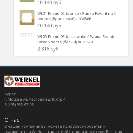
10 140 руб
WL01-Frame-05-bronze / Рамка Favorit на 5
постов (бронзовый) a036586
10 140 руб
WL03-Frame-05-basic-white / Рамка Snabb
Basic 5 поста (белый) a036629
2 316 руб
Адрес:
г. Москва ул. Расковой д.10 стр.4
8 (495) 933-97-08
О нас
В нашей компании Вы можете приобрести розетки и
выключатели Werkel c гарантией от производителя. Быстрая