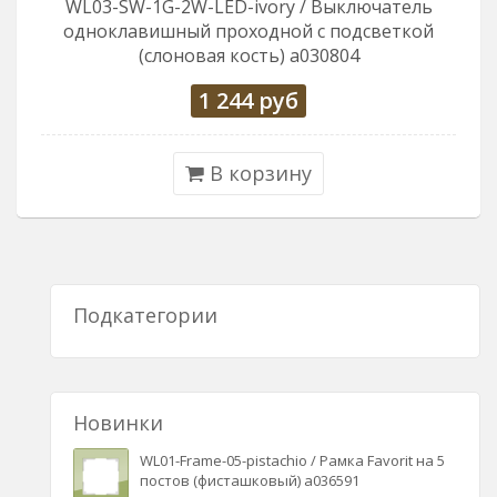
WL03-SW-1G-2W-LED-ivory / Выключатель
одноклавишный проходной с подсветкой
(слоновая кость) a030804
1 244
руб
В корзину
Подкатегории
Новинки
WL01-Frame-05-pistachio / Рамка Favorit на 5
постов (фисташковый) a036591