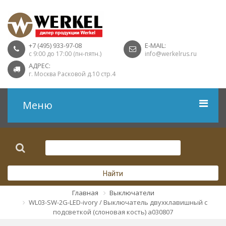
+7 (495) 933-97-08
E-MAIL:
с 9:00 до 17:00 (пн-пятн.)
info@werkelrus.ru
АДРЕС:
г. Москва Расковой д.10 стр.4
Меню
Рамки
Выключатели
Найти
Розетки USB
Главная
Выключатели
WL03-SW-2G-LED-ivory / Выключатель двухклавишный с
Розетки ТВ
подсветкой (слоновая кость) a030807