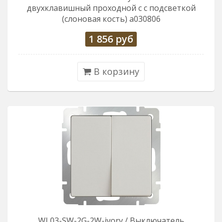
двухклавишный проходной c с подсветкой
(слоновая кость) a030806
1 856
руб
В корзину
WL03-SW-2G-2W-ivory / Выключатель