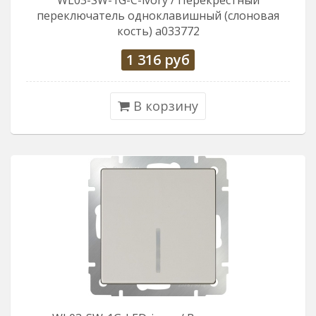
WL03-SW-1G-С-ivory / Перекрестный
переключатель одноклавишный (слоновая
кость) a033772
1 316
руб
В корзину