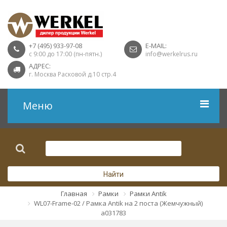
+7 (495) 933-97-08
E-MAIL:
с 9:00 до 17:00 (пн-пятн.)
info@werkelrus.ru
АДРЕС:
г. Москва Расковой д.10 стр.4
Меню
Рамки
Выключатели
Найти
Розетки USB
Главная
Рамки
Рамки Antik
WL07-Frame-02 / Рамка Antik на 2 поста (Жемчужный)
Розетки ТВ
a031783