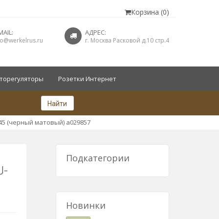
Корзина (0)
MAIL:
АДРЕС:
fo@werkelrus.ru
г. Москва Расковой д.10 стр.4
торегуляторы
Розетки Интернет
Найти
J-45 (черный матовый) a029857
Подкатегории
J-
Новинки