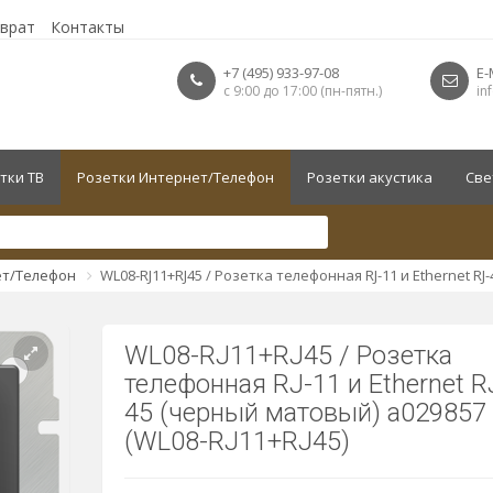
зврат
Контакты
+7 (495) 933-97-08
E-
с 9:00 до 17:00 (пн-пятн.)
in
тки ТВ
Розетки Интернет/Телефон
Розетки акустика
Све
ет/Телефон
WL08-RJ11+RJ45 / Розетка телефонная RJ-11 и Еthernet R
WL08-RJ11+RJ45 / Розетка
телефонная RJ-11 и Еthernet R
45 (черный матовый) a029857
(WL08-RJ11+RJ45)