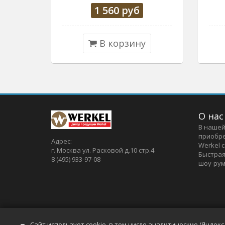
1 560
руб
В корзину
О нас
В нашей
приобре
Адрес:
Werkel 
г. Москва ул. Расковой д.10 стр.4
Быстрая
8 (495) 933-97-08
шоу-рум
Сайт использует cookie, в том числе аналитические (Яндек