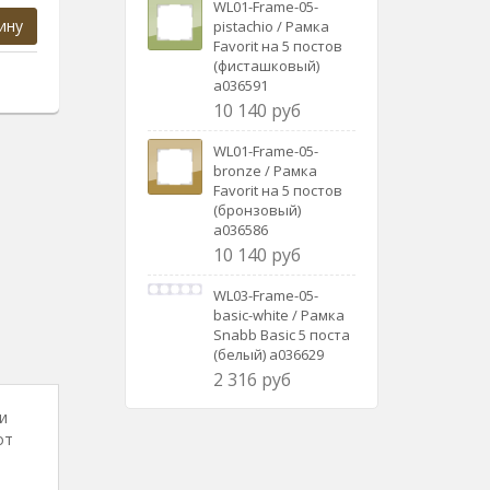
WL01-Frame-05-
ину
pistachio / Рамка
Favorit на 5 постов
(фисташковый)
a036591
10 140 руб
WL01-Frame-05-
bronze / Рамка
Favorit на 5 постов
(бронзовый)
a036586
10 140 руб
WL03-Frame-05-
basic-white / Рамка
Snabb Basic 5 поста
(белый) a036629
2 316 руб
и
от