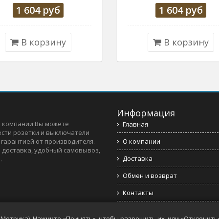
1 604
руб
1 604
руб
В корзину
В корзину
Информация
 компании Вы можете
Главная
сти розетки и выключатели
c гарантией от производителя.
О компании
 доставка, удобный самовывоз,
Доставка
.
Обмен и возврат
Контакты
Политика конфиденциальнос
с.Метрика). Нажмите «Принять», чтобы разрешить их, или «Отклонить