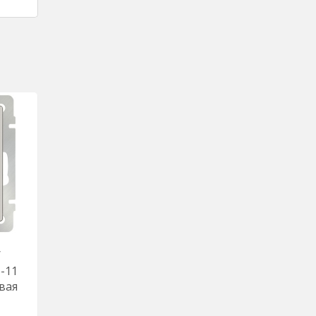
/
-11
овая