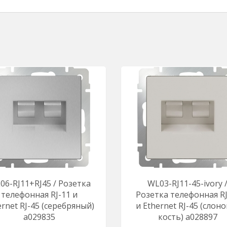
06-RJ11+RJ45 / Розетка
WL03-RJ11-45-ivory 
телефонная RJ-11 и
Розетка телефонная RJ
ernet RJ-45 (серебряный)
и Еthernet RJ-45 (слон
a029835
кость) a028897