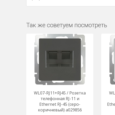
Так же советуем посмотреть
WL07-RJ11+RJ45 / Розетка
WL
телефонная RJ-11 и
Еthernet RJ-45 (серо-
Еth
коричневый) a029856