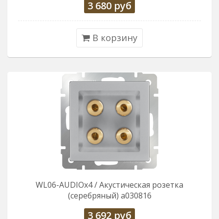
3 680
руб
В корзину
WL06-AUDIOx4 / Акустическая розетка
(серебряный) a030816
3 692
руб