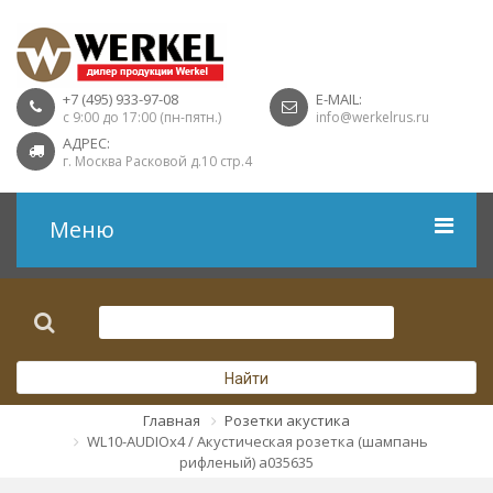
+7 (495) 933-97-08
E-MAIL:
с 9:00 до 17:00 (пн-пятн.)
info@werkelrus.ru
АДРЕС:
г. Москва Расковой д.10 стр.4
Меню
Рамки
Выключатели
Найти
Розетки USB
Главная
Розетки акустика
WL10-AUDIOx4 / Акустическая розетка (шампань
Розетки ТВ
рифленый) a035635