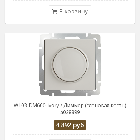
В корзину
WL03-DM600-ivory / Диммер (слоновая кость)
a028899
4 892
руб