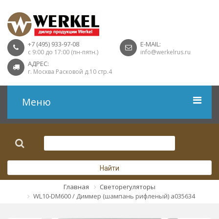
+7 (495) 933-97-08
E-MAIL:
с 9:00 до 17:00 (пн-пятн.)
info@werkelrus.ru
АДРЕС:
г. Москва Расковой д.10 стр.4
Меню
Рамки
Выключатели
Найти
Розетки USB
Главная
Светорегуляторы
WL10-DM600 / Диммер (шампань рифленый) a035634
Розетки ТВ