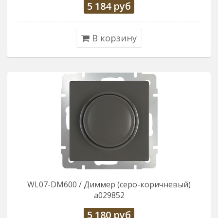
5 184
руб
В корзину
WL07-DM600 / Диммер (серо-коричневый)
a029852
5 180
руб