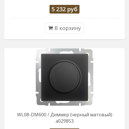
5 232
руб
В корзину
WL08-DM600 / Диммер (черный матовый)
a029853