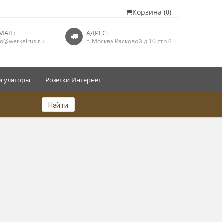
Корзина (0)
MAIL:
АДРЕС:
fo@werkelrus.ru
г. Москва Расковой д.10 стр.4
егуляторы
Розетки Интернет
Найти