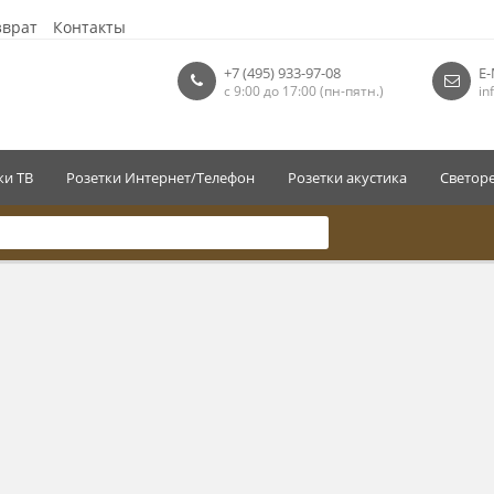
зврат
Контакты
+7 (495) 933-97-08
E-
с 9:00 до 17:00 (пн-пятн.)
in
ки ТВ
Розетки Интернет/Телефон
Розетки акустика
Светор