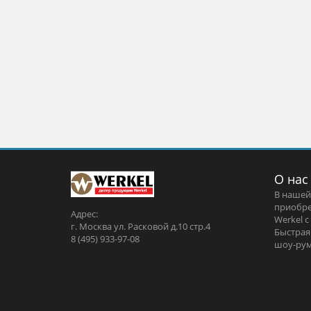
О нас
В нашей
приобре
Адрес:
Werkel c
г. Москва ул. Расковой д.10 стр.4
Быстрая
8 (495) 933-97-08
шоу-рум