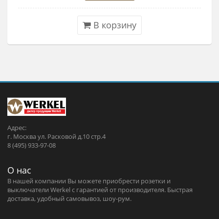
В корзину
Адрес:
г. Москва ул. Расковой д.10 стр.4
8 (495) 933-97-08
О нас
В нашей компании Вы можете приобрести розетки и
выключатели Werkel c гарантией от производителя. Быстрая
доставка, удобный самовывоз, шоу-рум.