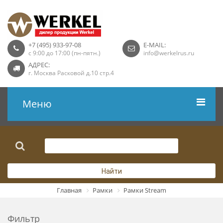
+7 (495) 933-97-08
E-MAIL:
с 9:00 до 17:00 (пн-пятн.)
info@werkelrus.ru
АДРЕС:
г. Москва Расковой д.10 стр.4
Меню
Рамки
Выключатели
Найти
Розетки USB
Главная
Рамки
Рамки Stream
Розетки ТВ
Фильтр