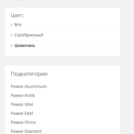
Розетки Интернет/Телефон
Цвет::
Розетки акустика
Все
Светорегуляторы
Серебрянный
Розетки Интернет
Шампань
Подкатегории
Рамки Aluminium
Рамки Antik
Рамки Vitel
Рамки Edel
Рамки Shine
Рамки Diamant