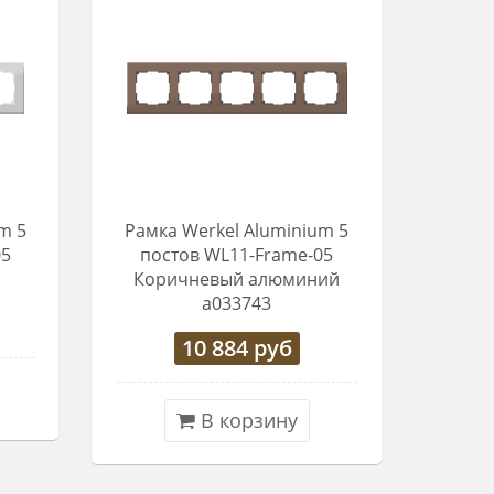
m 5
Рамка Werkel Aluminium 5
05
постов WL11-Frame-05
Коричневый алюминий
a033743
10 884
руб
В корзину