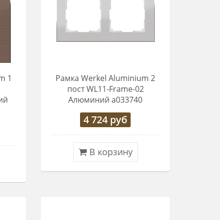
m 1
Рамка Werkel Aluminium 2
1
пост WL11-Frame-02
ий
Алюминий a033740
4 724
руб
В корзину