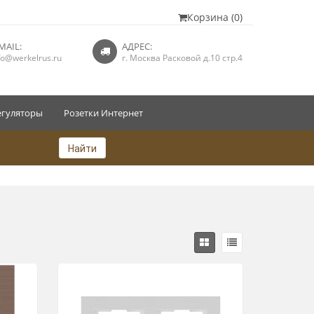
Корзина (0)
MAIL:
АДРЕС:
fo@werkelrus.ru
г. Москва Расковой д.10 стр.4
егуляторы
Розетки Интернет
Найти