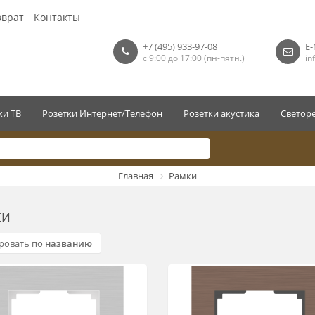
зврат
Контакты
+7 (495) 933-97-08
E-
с 9:00 до 17:00 (пн-пятн.)
in
ки ТВ
Розетки Интернет/Телефон
Розетки акустика
Светор
Главная
Рамки
ки
ровать по
названию