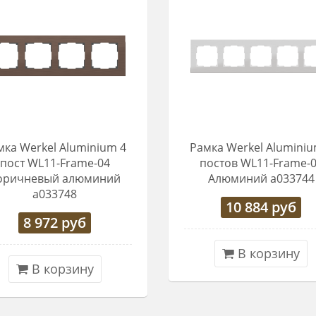
мка Werkel Aluminium 4
Рамка Werkel Aluminiu
пост WL11-Frame-04
постов WL11-Frame-
оричневый алюминий
Алюминий a033744
a033748
10 884
руб
8 972
руб
В корзину
В корзину