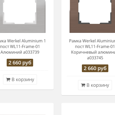
мка Werkel Aluminium 1
Рамка Werkel Aluminiu
пост WL11-Frame-01
пост WL11-Frame-0
Алюминий a033739
Коричневый алюмин
a033745
2 660
руб
2 660
руб
В корзину
В корзину