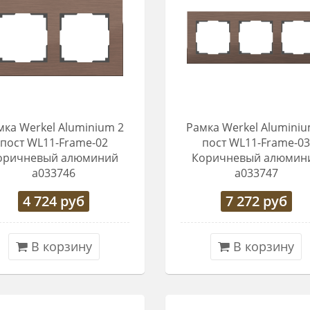
мка Werkel Aluminium 2
Рамка Werkel Aluminiu
пост WL11-Frame-02
пост WL11-Frame-0
оричневый алюминий
Коричневый алюмин
a033746
a033747
4 724
руб
7 272
руб
В корзину
В корзину