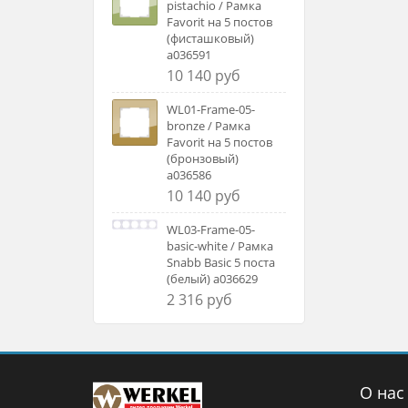
pistachio / Рамка
Favorit на 5 постов
(фисташковый)
a036591
10 140 руб
WL01-Frame-05-
bronze / Рамка
Favorit на 5 постов
(бронзовый)
a036586
10 140 руб
WL03-Frame-05-
basic-white / Рамка
Snabb Basic 5 поста
(белый) a036629
2 316 руб
О нас