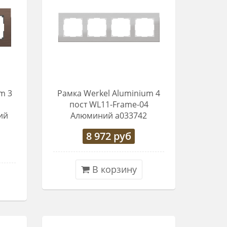
m 3
Рамка Werkel Aluminium 4
3
пост WL11-Frame-04
ий
Алюминий a033742
8 972
руб
В корзину