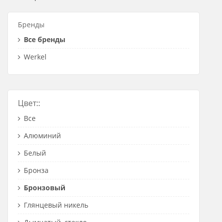
Розетки Интернет/Телефон
Бренды
Розетки акустика
Все бренды
Светорегуляторы
Werkel
Розетки Интернет
Цвет::
Все
Алюминий
Белый
Бронза
Бронзовый
Глянцевый никель