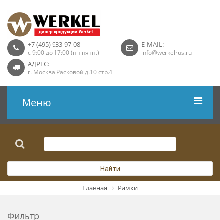
+7 (495) 933-97-08
E-MAIL:
с 9:00 до 17:00 (пн-пятн.)
info@werkelrus.ru
АДРЕС:
г. Москва Расковой д.10 стр.4
Меню
Рамки
Выключатели
Найти
Розетки USB
Главная
Рамки
Розетки ТВ
Фильтр