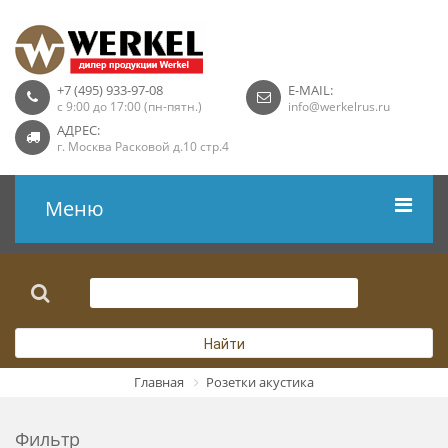
+7 (495) 933-97-08
E-MAIL:
с 9:00 до 17:00 (пн-пятн.)
info@werkelrus.ru
АДРЕС:
г. Москва Расковой д.10 стр.4
Меню
Рамки
Выключатели
Найти
Розетки USB
Главная
Розетки акустика
Розетки ТВ
Фильтр