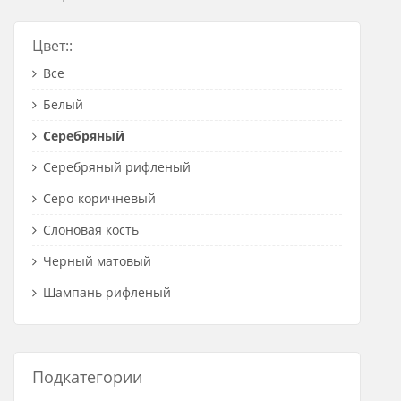
Розетки Интернет/Телефон
Цвет::
Розетки акустика
Все
Светорегуляторы
Белый
Розетки Интернет
Серебряный
Серебряный рифленый
Серо-коричневый
Слоновая кость
Черный матовый
Шампань рифленый
Подкатегории