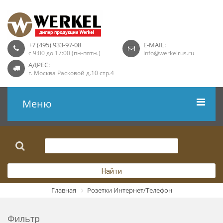
+7 (495) 933-97-08
E-MAIL:
с 9:00 до 17:00 (пн-пятн.)
info@werkelrus.ru
АДРЕС:
г. Москва Расковой д.10 стр.4
Меню
Рамки
Выключатели
Найти
Розетки USB
Главная
Розетки Интернет/Телефон
Розетки ТВ
Фильтр