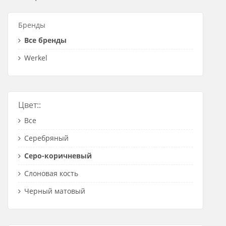
Розетки Интернет/Телефон
Бренды
Розетки акустика
Все бренды
Светорегуляторы
Werkel
Розетки Интернет
Цвет::
Все
Серебряный
Серо-коричневый
Слоновая кость
Черный матовый