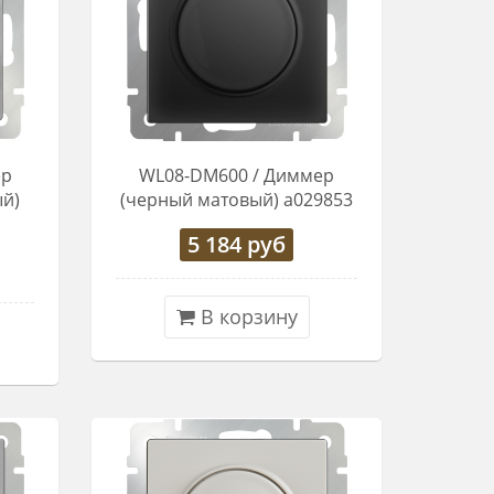
ер
WL08-DM600 / Диммер
й)
(черный матовый) a029853
5 184
руб
В корзину