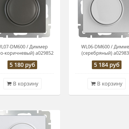
L07-DM600 / Диммер
WL06-DM600 / Димм
ро-коричневый) a029852
(серебряный) a0298
5 180
руб
5 184
руб
В корзину
В корзину