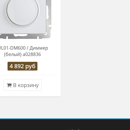
L01-DM600 / Диммер
(белый) a028836
4 892
руб
В корзину