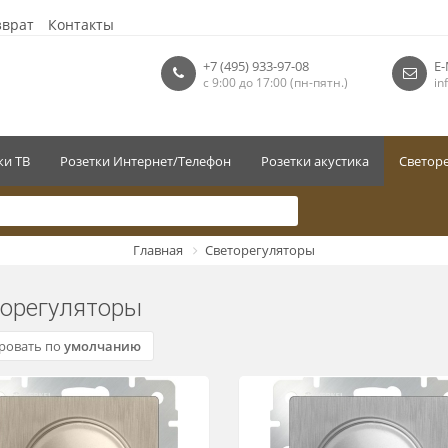
зврат
Контакты
+7 (495) 933-97-08
E-
с 9:00 до 17:00 (пн-пятн.)
in
ки ТВ
Розетки Интернет/Телефон
Розетки акустика
Светор
Главная
Светорегуляторы
орегуляторы
ровать по
умолчанию