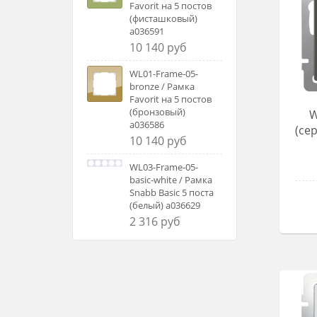
Favorit на 5 постов
(фисташковый)
a036591
10 140 руб
WL01-Frame-05-
bronze / Рамка
Favorit на 5 постов
(бронзовый)
W
a036586
(се
10 140 руб
WL03-Frame-05-
basic-white / Рамка
Snabb Basic 5 поста
(белый) a036629
2 316 руб