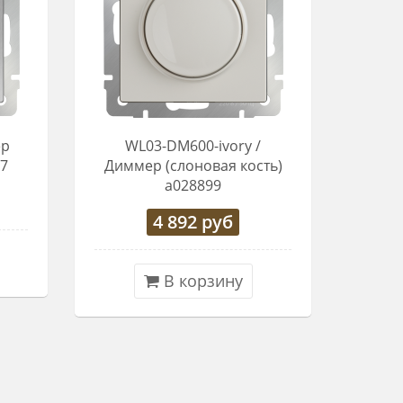
ер
WL03-DM600-ivory /
37
Диммер (слоновая кость)
a028899
4 892
руб
В корзину