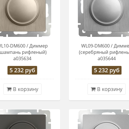
L10-DM600 / Диммер
WL09-DM600 / Димм
(шампань рифленый)
(серебряный рифлены
a035634
a035644
5 232
руб
5 232
руб
В корзину
В корзину