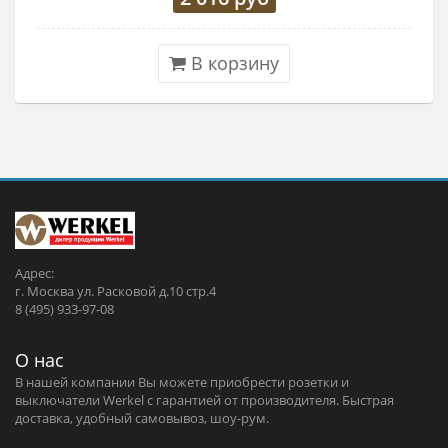
В корзину
Адрес:
г. Москва ул. Расковой д.10 стр.4
8 (495) 933-97-08
О нас
В нашей компании Вы можете приобрести розетки и
выключатели Werkel c гарантией от производителя. Быстрая
доставка, удобный самовывоз, шоу-рум.