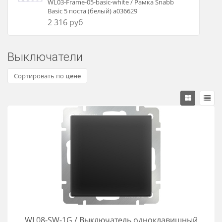
WL03-Frame-05-basic-white / Рамка Snabb
Basic 5 поста (белый) a036629
2 316 руб
Выключатели
Сортировать по
цене
WL08-SW-1G / Выключатель одноклавишный