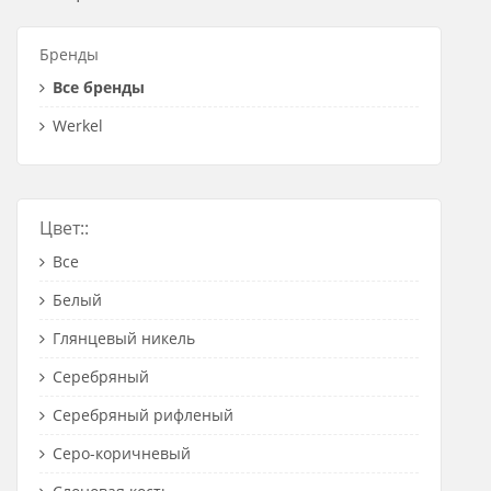
Розетки Интернет/Телефон
Бренды
Розетки акустика
Все бренды
Светорегуляторы
Werkel
Розетки Интернет
Цвет::
Все
Белый
Глянцевый никель
Серебряный
Серебряный рифленый
Серо-коричневый