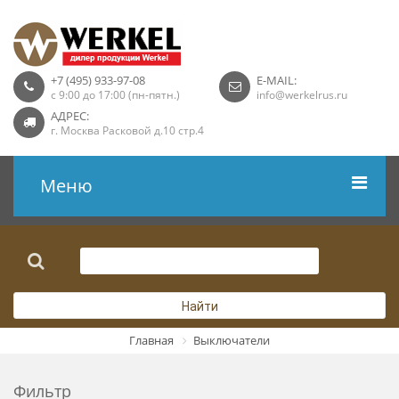
+7 (495) 933-97-08
E-MAIL:
с 9:00 до 17:00 (пн-пятн.)
info@werkelrus.ru
АДРЕС:
г. Москва Расковой д.10 стр.4
Меню
Рамки
Выключатели
Найти
Розетки USB
Главная
Выключатели
Розетки ТВ
Фильтр