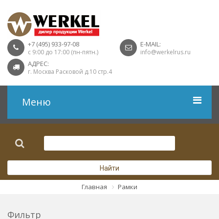
+7 (495) 933-97-08
E-MAIL:
с 9:00 до 17:00 (пн-пятн.)
info@werkelrus.ru
АДРЕС:
г. Москва Расковой д.10 стр.4
Меню
Рамки
Выключатели
Найти
Розетки USB
Главная
Рамки
Розетки ТВ
Фильтр