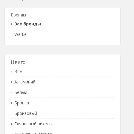
Розетки Интернет/Телефон
Бренды
Розетки акустика
Все бренды
Светорегуляторы
Werkel
Розетки Интернет
Цвет::
Все
Алюминий
Белый
Бронза
Бронзовый
Глянцевый никель